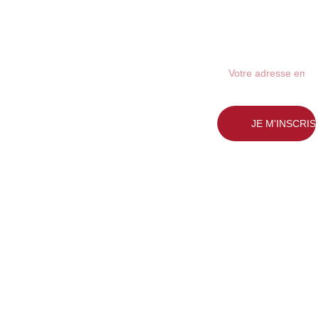
newsletter
48 rue Blatin
63000 
CLERMON
T-
HORAIR
FERRAND
ES
JE M'INSCRIS
LUNDI - 
Téléphone: 
SAMEDI
0473448009
10H - 
clermont-
19H30
ferrand@ldq
m
.com
Politique 
Termes 
FA
de 
et 
Q
confidential
condition