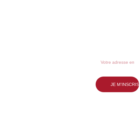
Inscription 
newsletter
48 rue Blatin
63000 
CLERMON
T-
HORAIR
FERRAND
ES
JE M'INSCRIS
LUNDI - 
Téléphone: 
SAMEDI
0473448009
10H - 
clermont-
19H30
ferrand@ldq
m
.com