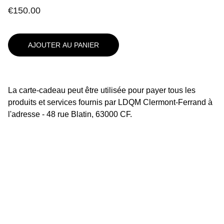
€150.00
AJOUTER AU PANIER
La carte-cadeau peut être utilisée pour payer tous les
produits et services fournis par LDQM Clermont-Ferrand à
l'adresse - 48 rue Blatin, 63000 CF.
48 rue Blatin
63000 CLERMONT-FERRAND
Téléphone: 0473448009
clermont-ferrand@ldqm
.com