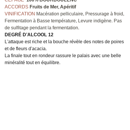
ACCORDS
Fruits de Mer, Apéritif
VINIFICATION
Macération pelliculaire, Pressurage à froid,
Fermentation à Basse température, Levure indigène. Pas
de sulfitage pendant la fermentation.
DEGRÉ D’ALCOOL 12
L'attaque est riche et la bouche révèle des notes de poires
et de fleurs d'acacia.
La finale tout en rondeur rassure le palais avec une belle
minéralité tout en équilibre.
48 rue Blatin
63000 CLERMONT-FERRAND
Téléphone: 0473448009
clermont-ferrand@ldqm
.com