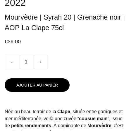
2022
Mourvèdre | Syrah 20 | Grenache noir |
AOP La Clape 75cl
€36.00
-
+
AJOUTER AU PANIER
Née au beau terroir de
la Clape
, située entre garrigues et
mer méditerranée, voilà une cuvée “
cousue main
”, issue
de
petits rendements
. À dominante de
Mourvèdre
, c’est