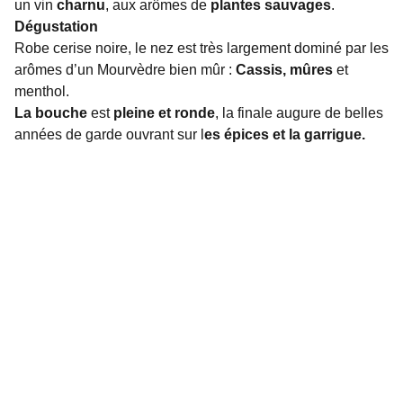
un vin
charnu
, aux arômes de
plantes sauvages
.
Dégustation
Robe cerise noire, le nez est très largement dominé par les
arômes d’un Mourvèdre bien mûr :
Cassis, mûres
et
menthol.
La bouche
est
pleine et ronde
, la finale augure de belles
années de garde ouvrant sur l
es épices et la garrigue.
48 rue Blatin
63000 CLERMONT-FERRAND
Téléphone: 0473448009
clermont-ferrand@ldqm
.com
HORAIRES
LUNDI - SAMEDI
10H - 19H30