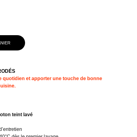
ANIER
RODÉS
e quotidien et apporter une touche de bonne
uisine.
ton teint lavé
d’entretien
 40°C dès le premier lavage