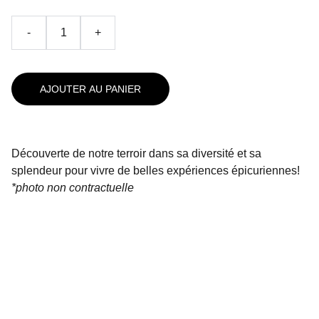
-
+
AJOUTER AU PANIER
Découverte de notre terroir dans sa diversité et sa
splendeur pour vivre de belles expériences épicuriennes!
*photo non contractuelle
48 rue Blatin
63000 CLERMONT-FERRAND
Téléphone: 0473448009